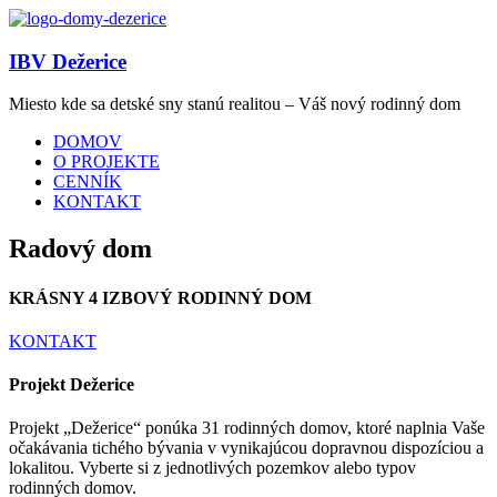
IBV Dežerice
Miesto kde sa detské sny stanú realitou – Váš nový rodinný dom
DOMOV
O PROJEKTE
CENNÍK
KONTAKT
Radový dom
KRÁSNY 4 IZBOVÝ RODINNÝ DOM
KONTAKT
Projekt Dežerice
Projekt „Dežerice“ ponúka 31 rodinných domov, ktoré naplnia Vaše
očakávania tichého bývania v vynikajúcou dopravnou dispozíciou a
lokalitou. Vyberte si z jednotlivých pozemkov alebo typov
rodinných domov.