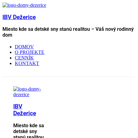
IBV Dežerice
Miesto kde sa detské sny stanú realitou – Váš nový rodinný
dom
DOMOV
O PROJEKTE
CENNÍK
KONTAKT
IBV
Dežerice
Miesto kde sa
detské sny
stanú realitou